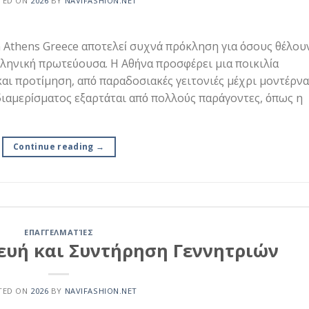
TED ON
2026
BY
NAVIFASHION.NET
n Athens Greece αποτελεί συχνά πρόκληση για όσους θέλου
λληνική πρωτεύουσα. Η Αθήνα προσφέρει μια ποικιλία
αι προτίμηση, από παραδοσιακές γειτονιές μέχρι μοντέρνα
ιαμερίσματος εξαρτάται από πολλούς παράγοντες, όπως η
Continue reading
→
ΕΠΑΓΓΕΛΜΑΤΊΕΣ
ευή και Συντήρηση Γεννητριών
TED ON
2026
BY
NAVIFASHION.NET