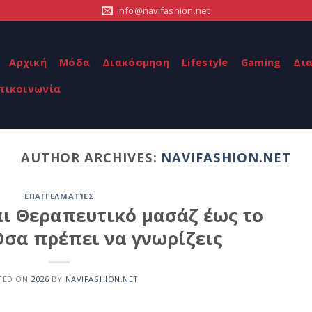
info@navifashion.net
Αρχική
Μόδα
Διακόσμηση
Lifestyle
Gaming
Δι
πικοινωνία
AUTHOR ARCHIVES:
NAVIFASHION.NET
ΕΠΑΓΓΕΛΜΑΤΊΕΣ
ι Θεραπευτικό μασάζ έως το
σα πρέπει να γνωρίζεις
TED ON
2026
BY
NAVIFASHION.NET