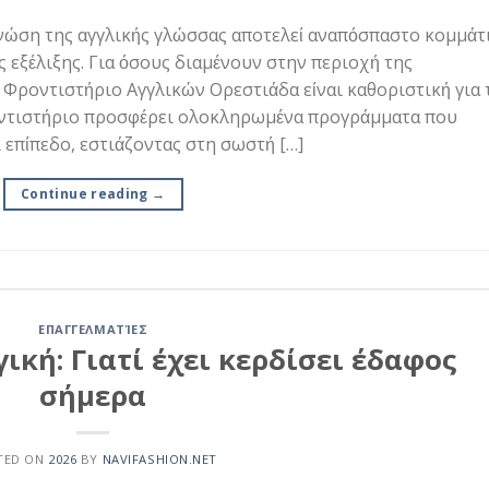
νώση της αγγλικής γλώσσας αποτελεί αναπόσπαστο κομμάτ
ς εξέλιξης. Για όσους διαμένουν στην περιοχή της
 Φροντιστήριο Αγγλικών Ορεστιάδα είναι καθοριστική για 
οντιστήριο προσφέρει ολοκληρωμένα προγράμματα που
 επίπεδο, εστιάζοντας στη σωστή […]
Continue reading
→
ΕΠΑΓΓΕΛΜΑΤΊΕΣ
ική: Γιατί έχει κερδίσει έδαφος
σήμερα
TED ON
2026
BY
NAVIFASHION.NET