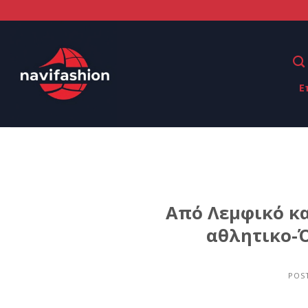
Ε
Από Λεμφικό κα
αθλητικο-Ό
POS