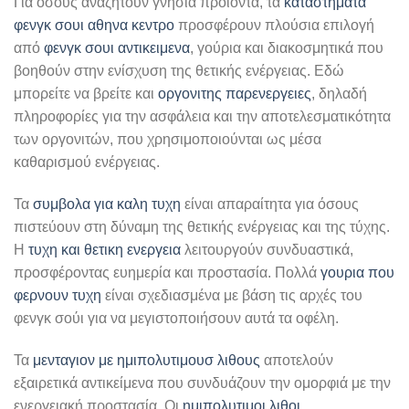
Για όσους αναζητούν γνήσια προϊόντα, τα
καταστηματα
φενγκ σουι αθηνα κεντρο
προσφέρουν πλούσια επιλογή
από
φενγκ σουι αντικειμενα
, γούρια και διακοσμητικά που
βοηθούν στην ενίσχυση της θετικής ενέργειας. Εδώ
μπορείτε να βρείτε και
οργονιτης παρενεργειες
, δηλαδή
πληροφορίες για την ασφάλεια και την αποτελεσματικότητα
των οργονιτών, που χρησιμοποιούνται ως μέσα
καθαρισμού ενέργειας.
Τα
συμβολα για καλη τυχη
είναι απαραίτητα για όσους
πιστεύουν στη δύναμη της θετικής ενέργειας και της τύχης.
Η
τυχη και θετικη ενεργεια
λειτουργούν συνδυαστικά,
προσφέροντας ευημερία και προστασία. Πολλά
γουρια που
φερνουν τυχη
είναι σχεδιασμένα με βάση τις αρχές του
φενγκ σούι για να μεγιστοποιήσουν αυτά τα οφέλη.
Τα
μενταγιον με ημιπολυτιμουσ λιθους
αποτελούν
εξαιρετικά αντικείμενα που συνδυάζουν την ομορφιά με την
ενεργειακή προστασία. Οι
ημιπολυτιμοι λιθοι