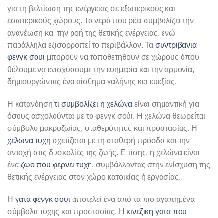
για τη βελτίωση της ενέργειας σε εξωτερικούς και
εσωτερικούς χώρους. Το νερό που ρέει συμβολίζει την
ανανέωση και την ροή της θετικής ενέργειας, ενώ
παράλληλα εξισορροπεί το περιβάλλον. Τα
συντριβανια
φενγκ σουι
μπορούν να τοποθετηθούν σε χώρους όπου
θέλουμε να ενισχύσουμε την ευημερία και την αρμονία,
δημιουργώντας ένα αίσθημα γαλήνης και ευεξίας.
Η κατανόηση
τι συμβολίζει η χελώνα
είναι σημαντική για
όσους ασχολούνται με το φενγκ σούι. Η χελώνα θεωρείται
σύμβολο μακροζωίας, σταθερότητας και προστασίας. Η
χελωνα τυχη
σχετίζεται με τη σταθερή πρόοδο και την
αντοχή στις δυσκολίες της ζωής. Επίσης, η χελώνα είναι
ένα
ζωο που φερνει τυχη
, συμβάλλοντας στην ενίσχυση της
θετικής ενέργειας στον χώρο κατοικίας ή εργασίας.
Η
γατα φενγκ σουι
αποτελεί ένα από τα πιο αγαπημένα
σύμβολα τύχης και προστασίας. Η
κινεζικη γατα που