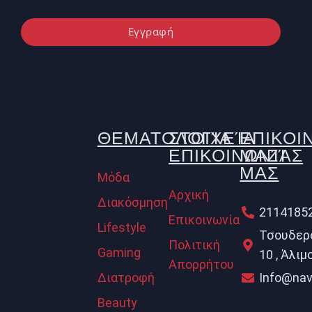
Εγγραφή
ΘΕΜΑΤΟΛΟΓΊΑ
ΣΤΟΙΧΕΊΑ
ΕΠΙΚΟΙ
ΕΠΙΚΟΙΝΩΝΊΑΣ
ΜΑΖΊ
ΜΑΣ
Μόδα
Αρχική
Διακόσμηση
2114185
Επικοινωνία
Lifestyle
Τσουδερ
Πολιτική
Gaming
10 , Άλιμ
Απορρήτου
Διατροφή
Info@nav
Beauty