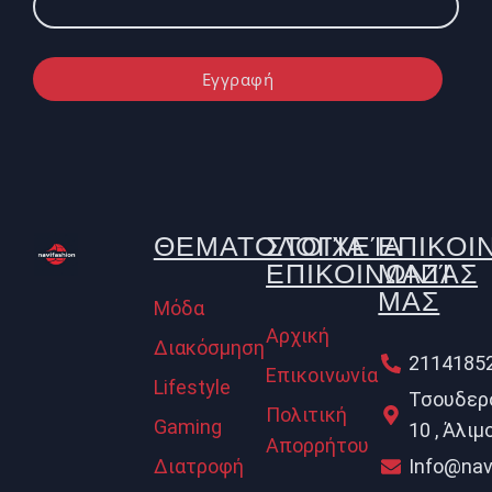
Εγγραφή
ΘΕΜΑΤΟΛΟΓΊΑ
ΣΤΟΙΧΕΊΑ
ΕΠΙΚΟΙ
ΕΠΙΚΟΙΝΩΝΊΑΣ
ΜΑΖΊ
ΜΑΣ
Μόδα
Αρχική
Διακόσμηση
2114185
Επικοινωνία
Lifestyle
Τσουδερ
Πολιτική
Gaming
10 , Άλιμ
Απορρήτου
Διατροφή
Info@nav